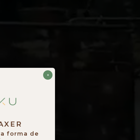
×
RAXER
va forma de
.