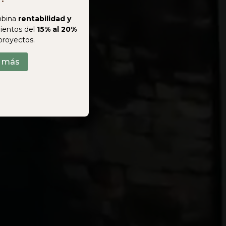
bina
rentabilidad y
ientos del
15% al 20%
proyectos.
r más