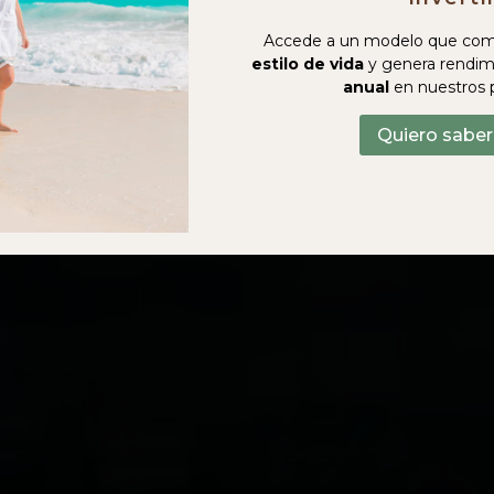
Accede a un modelo que com
estilo de vida
y genera rendim
anual
en nuestros 
Quiero sabe