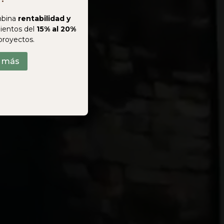
bina
rentabilidad y
ientos del
15% al 20%
proyectos.
r más