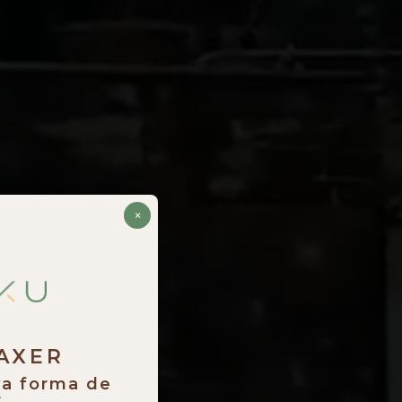
×
RAXER
va forma de
.