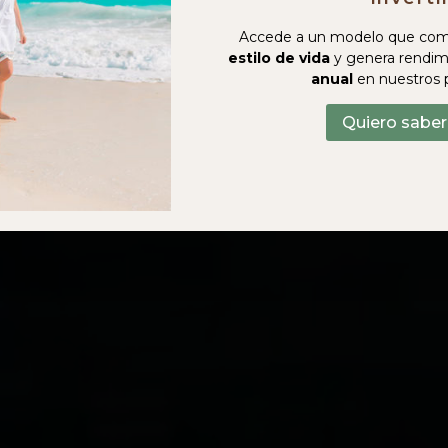
Accede a un modelo que com
estilo de vida
y genera rendim
anual
en nuestros 
Quiero sabe