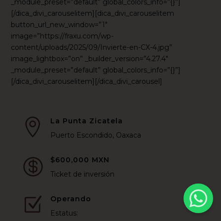
_module_preset=”default” global_colors_info=”{}”]
[/dica_divi_carouselitem][dica_divi_carouselitem
button_url_new_window=”1″
image=”https://fraxu.com/wp-
content/uploads/2025/09/Invierte-en-CX-4.jpg”
image_lightbox=”on” _builder_version=”4.27.4″
_module_preset=”default” global_colors_info=”{}”]
[/dica_divi_carouselitem][/dica_divi_carousel]
La Punta Zicatela

Puerto Escondido, Oaxaca
$600,000 MXN

Ticket de inversión
Operando
Z
Estatus: