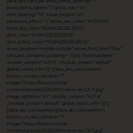
[dica_divi_carousel show_items_desktop=”1″
show_items_tablet=”1″ arrow_nav=”on”
item_spacing=”10″ equal_height=”on”
advanced_effect=”1″ arrow_nav_color=”#000000″
arrow_bg_color=”RGBA(255,255,255,0)”
dots_color=”RGBA(255,255,255,0)”
dots_active_color=”RGBA(255,255,255,0)”
arrow_position=”middle-outside” arrow_font_size=”31px”
carousel_container_padding=”-7px||-7px||true|false”
_builder_version=”4.27.4″ _module_preset=”default”
global_colors_info=”{}”][dica_divi_carouselitem
button_url_new_window=”1″
image=”https://fraxu.com/wp-
content/uploads/2025/09/Invierte-en-CX-11.jpg”
image_lightbox=”on” _builder_version=”4.27.4″
_module_preset=”default” global_colors_info=”{}”]
[/dica_divi_carouselitem][dica_divi_carouselitem
button_url_new_window=”1″
image=”https://fraxu.com/wp-
content/uploads/2025/09/Invierte-en-CX-7.jpg”