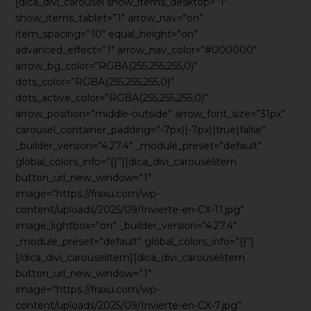
[dica_divi_carousel show_items_desktop=”1″
show_items_tablet=”1″ arrow_nav=”on”
item_spacing=”10″ equal_height=”on”
advanced_effect=”1″ arrow_nav_color=”#000000″
arrow_bg_color=”RGBA(255,255,255,0)”
dots_color=”RGBA(255,255,255,0)”
dots_active_color=”RGBA(255,255,255,0)”
arrow_position=”middle-outside” arrow_font_size=”31px”
carousel_container_padding=”-7px||-7px||true|false”
_builder_version=”4.27.4″ _module_preset=”default”
global_colors_info=”{}”][dica_divi_carouselitem
button_url_new_window=”1″
image=”https://fraxu.com/wp-
content/uploads/2025/09/Invierte-en-CX-11.jpg”
image_lightbox=”on” _builder_version=”4.27.4″
_module_preset=”default” global_colors_info=”{}”]
[/dica_divi_carouselitem][dica_divi_carouselitem
button_url_new_window=”1″
image=”https://fraxu.com/wp-
content/uploads/2025/09/Invierte-en-CX-7.jpg”