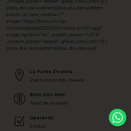
_module_preset=”default” global_colors_info=”{}”]
[/dica_divi_carouselitem][dica_divi_carouselitem
button_url_new_window=”1″
image=”https://fraxu.com/wp-
content/uploads/2025/09/Invierte-en-CX-4.jpg”
image_lightbox=”on” _builder_version=”4.27.4″
_module_preset=”default” global_colors_info=”{}”]
[/dica_divi_carouselitem][/dica_divi_carousel]
La Punta Zicatela

Puerto Escondido, Oaxaca
$600,000 MXN

Ticket de inversión
Operando
Z
Estatus: